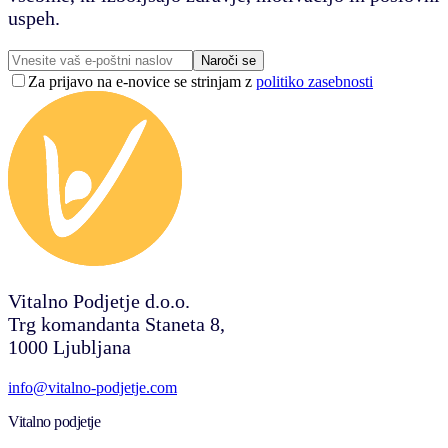
uspeh.
Naroči se
Za prijavo na e-novice se strinjam z
politiko zasebnosti
Vitalno Podjetje d.o.o.
Trg komandanta Staneta 8,
1000 Ljubljana
info@vitalno-podjetje.com
Vitalno podjetje