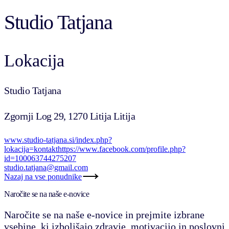
Studio Tatjana
Lokacija
Studio Tatjana
Zgornji Log 29, 1270 Litija Litija
www.studio-tatjana.si/index.php?
lokacija=kontakt
https://www.facebook.com/profile.php?
id=100063744275207
studio.tatjana@gmail.com
Nazaj na vse ponudnike
Naročite se na naše e-novice
Naročite se na naše e-novice in prejmite izbrane
vsebine, ki izboljšajo zdravje, motivacijo in poslovni