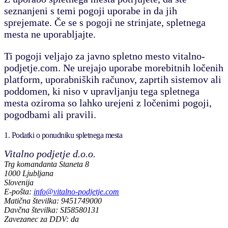
seznanjeni s temi pogoji uporabe in da jih
sprejemate. Če se s pogoji ne strinjate, spletnega
mesta ne uporabljajte.
Ti pogoji veljajo za javno spletno mesto vitalno-
podjetje.com. Ne urejajo uporabe morebitnih ločenih
platform, uporabniških računov, zaprtih sistemov ali
poddomen, ki niso v upravljanju tega spletnega
mesta oziroma so lahko urejeni z ločenimi pogoji,
pogodbami ali pravili.
1. Podatki o ponudniku spletnega mesta
Vitalno podjetje d.o.o.
Trg komandanta Staneta 8
1000 Ljubljana
Slovenija
E-pošta:
info@vitalno-podjetje.com
Matična številka: 9451749000
Davčna številka: SI58580131
Zavezanec za DDV: da