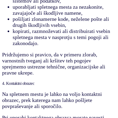
sistemov ali podatkov,
uporabljati spletnega mesta za nezakonite,
zavajajoče ali škodljive namene,
pošiljati zlonamerne kode, neželene pošte ali
drugih škodljivih vsebin,
kopirati, razmnoževati ali distribuirati vsebin
spletnega mesta v nasprotju s temi pogoji ali
zakonodajo.
Pridržujemo si pravico, da v primeru zlorab,
varnostnih tveganj ali kršitev teh pogojev
sprejmemo ustrezne tehnične, organizacijske ali
pravne ukrepe.
4. Kontaktni obrazec
Na spletnem mestu je lahko na voljo kontaktni
obrazec, prek katerega nam lahko pošljete
povpraševanje ali sporočilo.
Pri uporabi kontaktnega obrazca morate navesti