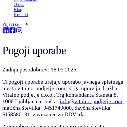
O nas
Blog
Kontakt
Prijavi se
Pogoji uporabe
Zadnja posodobitev: 18.05.2026
Ti pogoji uporabe urejajo uporabo javnega spletnega
mesta vitalno-podjetje.com, ki ga upravlja družba
Vitalno podjetje d.o.o.
, Trg komandanta Staneta 8,
1000 Ljubljana, e-pošta:
info@vitalno-podjetje.com
,
matična številka: 9451749000, davčna številka:
SI58580131, zavezanec za DDV: da.
Z uporabo spletnega mesta potrjujete, da ste