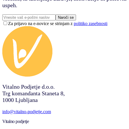
uspeh.
Naroči se
Za prijavo na e-novice se strinjam z
politiko zasebnosti
Vitalno Podjetje d.o.o.
Trg komandanta Staneta 8,
1000 Ljubljana
info@vitalno-podjetje.com
Vitalno podjetje