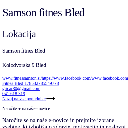
Samson fitnes Bled
Lokacija
Samson fitnes Bled
Kolodvorska 9 Bled
www.fitnessamson.si/
https://www.facebook.com/www.facebook.c
Fitnes-Bled-178532785549778
gricar80@gmail.com
041 618 319
Nazaj na vse ponudnike
Naročite se na naše e-novice
Naročite se na naše e-novice in prejmite izbrane
vsebine, ki izboljšajo zdravje, motivacijo in poslovni