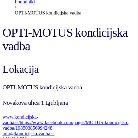
Ponudniki
/
OPTI-MOTUS kondicijska vadba
OPTI-MOTUS kondicijska
vadba
Lokacija
OPTI-MOTUS kondicijska vadba
Novakova ulica 1 Ljubljana
www.kondicijska-
vadba.si/
https://www.facebook.com/pages/MOTUS-kondicijska-
vadba/198503856994248
info@kondicijska-vadba.si