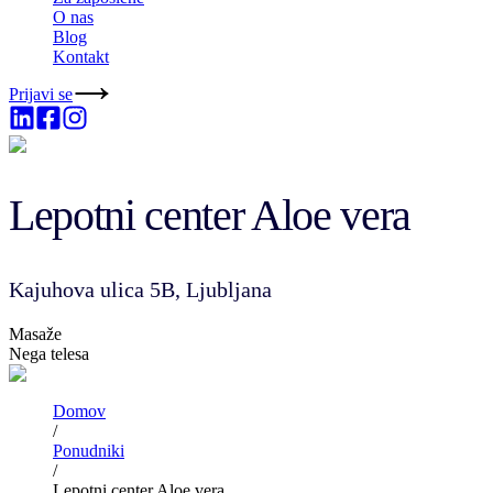
O nas
Blog
Kontakt
Prijavi se
Lepotni center Aloe vera
Kajuhova ulica 5B, Ljubljana
Masaže
Nega telesa
Domov
/
Ponudniki
/
Lepotni center Aloe vera