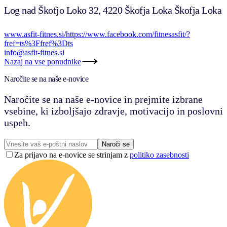
Log nad Škofjo Loko 32, 4220 Škofja Loka Škofja Loka
www.asfit-fitnes.si/
https://www.facebook.com/fitnesasfit/?
fref=ts%3Ffref%3Dts
info@asfit-fitnes.si
Nazaj na vse ponudnike
Naročite se na naše e-novice
Naročite se na naše e-novice in prejmite izbrane
vsebine, ki izboljšajo zdravje, motivacijo in poslovni
uspeh.
Naroči se
Za prijavo na e-novice se strinjam z
politiko zasebnosti