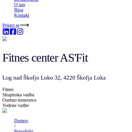
O nas
Blog
Kontakt
Prijavi se
Fitnes center AS'Fit
Log nad Škofjo Loko 32, 4220 Škofja Loka
Fitnes
Skupinska vadba
Osebno trenerstvo
Vodene vadbe
Domov
/
Ponudniki