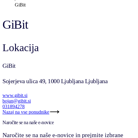
GiBit
GiBit
Lokacija
GiBit
Sojerjeva ulica 49, 1000 Ljubljana Ljubljana
www.gibit.si
bojan@gibit.si
031894278
Nazaj na vse ponudnike
Naročite se na naše e-novice
Naročite se na naše e-novice in prejmite izbrane