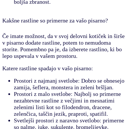
boljša zbranost.
Kakšne rastline so primerne za vašo pisarno?
Če imate možnost, da v svoj delovni kotiček in širše
v pisarno dodate rastline, potem to nemudoma
storite. Pomembno pa je, da izberete rastlino, ki bo
lepo uspevala v vašem prostoru.
Katere rastline spadajo v vašo pisarno
:
Prostori z najmanj svetlobe
: Dobro se obnesejo
zamija, šeflera, monstera in zeleni bršljan.
Prostori z malo svetlobe
: Najbolj so primerne
nezahtevne rastline z večjimi in mesnatimi
zelenimi listi kot so filodendron, dracene,
zelenčica, taščin jezik, praproti, spatifil.
Svetlejši prostori z naravno svetlobo
: primerne
so palme, juke, sukulente, bromelijevke,