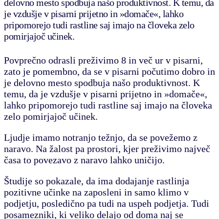
delovno mesto spodbuja našo produktivnost. K temu, da
je vzdušje v pisarni prijetno in »domače«, lahko
pripomorejo tudi rastline saj imajo na človeka zelo
pomirjajoč učinek.
Povprečno odrasli preživimo 8 in več ur v pisarni,
zato je pomembno, da se v pisarni počutimo dobro in
je delovno mesto spodbuja našo produktivnost. K
temu, da je vzdušje v pisarni prijetno in »domače«,
lahko pripomorejo tudi rastline saj imajo na človeka
zelo pomirjajoč učinek.
Ljudje imamo notranjo težnjo, da se povežemo z
naravo. Na žalost pa prostori, kjer preživimo največ
časa to povezavo z naravo lahko uničijo.
Študije so pokazale, da ima dodajanje rastlinja
pozitivne učinke na zaposleni in samo klimo v
podjetju, posledično pa tudi na uspeh podjetja. Tudi
posamezniki, ki veliko delajo od doma naj se