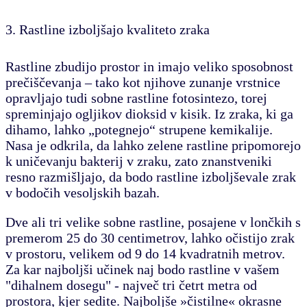
3. Rastline izboljšajo kvaliteto zraka
Rastline zbudijo prostor in imajo veliko sposobnost
prečiščevanja – tako kot njihove zunanje vrstnice
opravljajo tudi sobne rastline fotosintezo, torej
spreminjajo ogljikov dioksid v kisik. Iz zraka, ki ga
dihamo, lahko „potegnejo“ strupene kemikalije.
Nasa je odkrila, da lahko zelene rastline pripomorejo
k uničevanju bakterij v zraku, zato znanstveniki
resno razmišljajo, da bodo rastline izboljševale zrak
v bodočih vesoljskih bazah.
Dve ali tri velike sobne rastline, posajene v lončkih s
premerom 25 do 30 centimetrov, lahko očistijo zrak
v prostoru, velikem od 9 do 14 kvadratnih metrov.
Za kar najboljši učinek naj bodo rastline v vašem
"dihalnem dosegu" - največ tri četrt metra od
prostora, kjer sedite. Najboljše »čistilne« okrasne