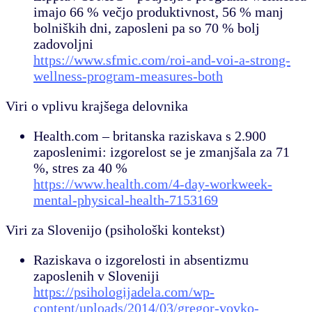
imajo 66 % večjo produktivnost, 56 % manj
bolniških dni, zaposleni pa so 70 % bolj
zadovoljni
https://www.sfmic.com/roi-and-voi-a-strong-
wellness-program-measures-both
Viri o vplivu krajšega delovnika
Health.com – britanska raziskava s 2.900
zaposlenimi: izgorelost se je zmanjšala za 71
%, stres za 40 %
https://www.health.com/4-day-workweek-
mental-physical-health-7153169
Viri za Slovenijo (psihološki kontekst)
Raziskava o izgorelosti in absentizmu
zaposlenih v Sloveniji
https://psihologijadela.com/wp-
content/uploads/2014/03/gregor-vovko-