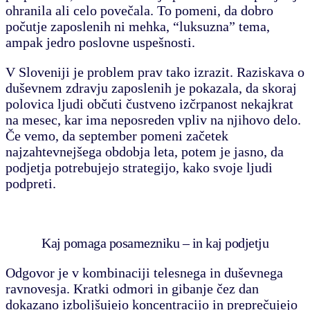
ohranila ali celo povečala. To pomeni, da dobro
počutje zaposlenih ni mehka, “luksuzna” tema,
ampak jedro poslovne uspešnosti.
V Sloveniji je problem prav tako izrazit.
Raziskava o
duševnem zdravju zaposlenih je pokazala, da skoraj
polovica ljudi občuti čustveno izčrpanost nekajkrat
na mesec, kar ima neposreden vpliv na njihovo delo.
Če vemo, da september pomeni začetek
najzahtevnejšega obdobja leta, potem je jasno, da
podjetja potrebujejo strategijo, kako svoje ljudi
podpreti.
Kaj pomaga posamezniku – in kaj podjetju
Odgovor je v kombinaciji telesnega in duševnega
ravnovesja. Kratki odmori in gibanje čez dan
dokazano izboljšujejo koncentracijo in preprečujejo