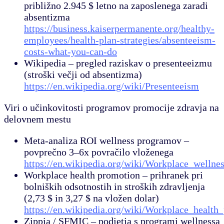
približno 2.945 $ letno na zaposlenega zaradi
absentizma
https://business.kaiserpermanente.org/healthy-
employees/health-plan-strategies/absenteeism-
costs-what-you-can-do
Wikipedia – pregled raziskav o presenteeizmu
(stroški večji od absentizma)
https://en.wikipedia.org/wiki/Presenteeism
Viri o učinkovitosti programov promocije zdravja na
delovnem mestu
Meta-analiza ROI wellness programov –
povprečno 3–6x povračilo vloženega
https://en.wikipedia.org/wiki/Workplace_wellne
Workplace health promotion – prihranek pri
bolniških odsotnostih in stroških zdravljenja
(2,73 $ in 3,27 $ na vložen dolar)
https://en.wikipedia.org/wiki/Workplace_health
Zippia / SFMIC – podjetja s programi wellnessa