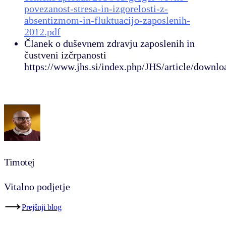
povezanost-stresa-in-izgorelosti-z-
absentizmom-in-fluktuacijo-zaposlenih-
2012.pdf
Članek o duševnem zdravju zaposlenih in
čustveni izčrpanosti
https://www.jhs.si/index.php/JHS/article/downl
Timotej
Vitalno podjetje
Prejšnji blog