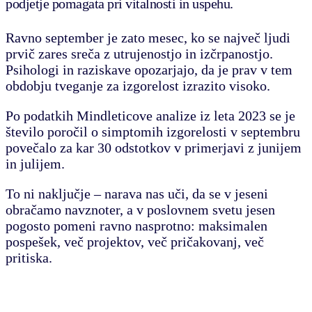
podjetje pomagata pri vitalnosti in uspehu.
Ravno september je zato mesec, ko se največ ljudi
prvič zares sreča z utrujenostjo in izčrpanostjo.
Psihologi in raziskave opozarjajo, da je
prav v tem
obdobju tveganje za izgorelost izrazito visoko.
Po podatkih Mindleticove analize iz leta 2023 se je
število poročil o
simptomih izgorelosti v septembru
povečalo za kar 30 odstotkov v primerjavi z junijem
in julijem.
To ni naključje – narava nas uči, da se v jeseni
obračamo navznoter, a v poslovnem svetu jesen
pogosto pomeni ravno nasprotno: maksimalen
pospešek, več projektov, več pričakovanj, več
pritiska.