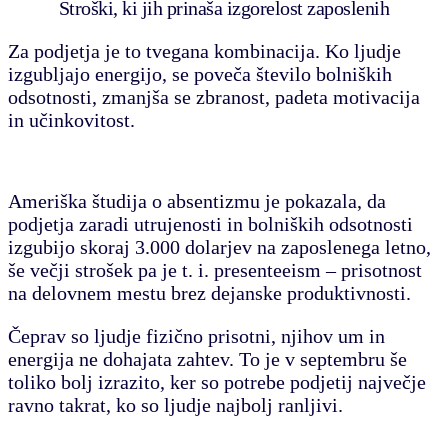
Stroški, ki jih prinaša izgorelost zaposlenih
Za podjetja je to tvegana kombinacija. Ko ljudje
izgubljajo energijo, se poveča število bolniških
odsotnosti, zmanjša se zbranost, padeta motivacija
in učinkovitost.
Ameriška študija o absentizmu je pokazala, da
podjetja zaradi utrujenosti in bolniških odsotnosti
izgubijo skoraj 3.000 dolarjev na zaposlenega letno,
še večji strošek pa je t. i. presenteeism – prisotnost
na delovnem mestu brez dejanske produktivnosti.
Čeprav so ljudje fizično prisotni, njihov um in
energija ne dohajata zahtev. To je v septembru še
toliko bolj izrazito, ker so potrebe podjetij največje
ravno takrat, ko so ljudje najbolj ranljivi.