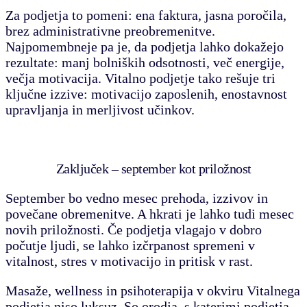
Za podjetja to pomeni: ena faktura, jasna poročila,
brez administrativne preobremenitve.
Najpomembneje pa je, da podjetja lahko dokažejo
rezultate: manj bolniških odsotnosti, več energije,
večja motivacija. Vitalno podjetje tako rešuje tri
ključne izzive: motivacijo zaposlenih, enostavnost
upravljanja in merljivost učinkov.
Zaključek – september kot priložnost
September bo vedno mesec prehoda, izzivov in
povečane obremenitve. A hkrati je lahko tudi mesec
novih priložnosti. Če podjetja vlagajo v dobro
počutje ljudi, se lahko izčrpanost spremeni v
vitalnost, stres v motivacijo in pritisk v rast.
Masaže, wellness in psihoterapija v okviru Vitalnega
podjetja niso luksuz. So orodja, s katerimi podjetja